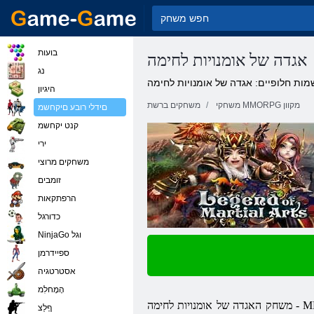
בועות
אגדה של אומנויות לחימה
נג
מות חלופיים: אגדה של אומנויות לחימה
היגיון
משחקי MMORPG מקוון
משחקים ברשת
םידלי רובע םיקחשמ
קנט יקחשמ
ירי
משחקים מרוצי
זומבים
הרפתקאות
כדורגל
NinjaGo וגל
ספיידרמן
אסטרטגיה
הָמָחלִמ
משחק האגדה של אומנויות לחימה - MMORPG הלקוח חינם, לוקליזציה של המשחק המקורי מעולם בידור המושלם. משחק לומה, אשר נועד בעיקר כדי להיות אדיב וקומי. כאן לא ימצא
ףָלַצ