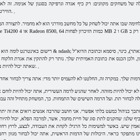
משחקים מקוונים: רק כיף אגדה וגרפיקה בסגנון של אנימה. זה לא לעתים קרובות אתה פוגש כזה פורמט
הווירטואלי. אז מסוכן הפרויקט כבר אפשר שם.
,
רישום באינטרנט לומה הוא פשוט מאוד. כל מה שאתה צריך לעשות & ndash; 
 ולכן הכנס את כתובת האמיתית שלך. נותר רק להתקין את אגדת הלקוח של
שאתה יכול להיות באתר האינטרנט הרשמי של אותו משחק.
,
, לא יכול להיות מזוהה. לאחר שהגיע לרמה העשירית, אתה יכול להיות לוחם 
תבך בניהול כמעט בלתי אפשרי. אני חושב שהרבה אנשים רואים את זה יתרו
 שלנו: שחקנים לתת סוג של חיית מחמד, אשר, למרבה הפלא, יכול להיות
מין שיש. באשר למשימות כל הרגיל: לקחת את העבודה, לבצע, לרוץ רחוק 
מתפקד כראוי. היכולות של הדמות הראשית, אתה יכול לבחור מגוון רחב 