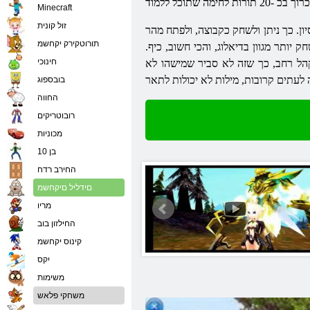
Minecraft
זול קונית
ן. כך ניתן ולשחק כקבוצה, ולפתח מהר
תורוטקירק יקחשמ
ותר מגוון בדיאלוג, והכי חשוב, כיף.
חינוכי
קהל רחב, כך שזה לא סביר שמישהו לא
בובספוג
החווה
רובוטריקים
מכוניות
בן 10
החירב רדח
םידליל םיקחשמ
מריו
החילזון בוב
קינוס יקחשמ
יִקס
משימות
משחקי פלאש