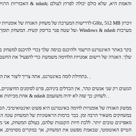
האכזריות הרגילה של 
שלך. האגדה של רישום אמנויות הלחימה משמשת כדי להפעיל את החשבון,
בתחילת לומה באינטרנט, אתה צריך ליצור את הדמות שלך. במקרה זה, החלטנו לא להעמיס יותר מדי: אתה צריך לבחור אחד הגזעים, המין, הפנים והשיער של הדמות.
,
הגזעים רק שני אנשים ונהר, אין הבדלים ביניהם, פרט לסימנים החיצוניים
אחת מכיתות אלה לבחור תת. ועל הרמה השישים של התמחות. כך, המשחק מתחיל זהה עבור כולם, אבל פתח סופו של דבר 8 כיתות & ndash לשחק; כך שזה לא יהיה משועמם.
,
ממשק האגדה של אומנויות לחימה באינטרנט היא פשוט ואינטואיטיבי, הס
במשחקים משאיר הרבה זמן. כבר ברמות הראשוניות של המשחק עונה הכיף
מאפיינים טובים יותר. ללכת חיות הקטנות שלהם, בעולם המשחק, אני מא
הטייס האוטומטי, שבאמת מפשט את המשחק, אך במקרים מסוימים, אינו 