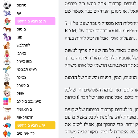
 & ndash; והאמת היא, שלא כולם יכולה לפרוץ לעולם
טרופס
עף
תונב רובע םיקחשמ
לדרישות המערכת של משחק האגדה של אומנויות לחימה שבו אתה יכול לשחק על כל מחשב מודרני הוא לא מחמיר. לתצורה המינימלית הוא מספיק מעבד שעט על 1. 5 GHz, 512 MB זיכרון
םיסוס
RAM, כרטיס מסך של nVidia GeForce Ti4200 4 או Radeon 8500, כמות הזיכרון לפחות 64 MB ו 2 GB של שטח פנוי בדיסק קשיח. המשחק תומך רק ב- Windows & ndash מערכות
פוני
הפעלה; אולי, אבל זה יכול להיות בעיה.
,
להתלבש
בקר באתר האינטרנט הרשמי ולהיכנס כניסה שלך (כדי להיכנס למשחק באתר), כינוי, סיסמא וכתובת הדוא"ל
בארבי
 אומנויות לחימה להוריד את זה בדרך
מזון בישול
רעיש תבצעמ
צביעה
םילשהל
או קוסם. ואז, ברמה השלושים זה יש לכל
אּופָק
םיינועבצ םיקולב
ן, כי לעתים קרובות בפיתוח של שקעים
םירואזוניד
 מופחת לזה, על מנת לקבל צאצאים עם
הרפתקאות
יותר. כדי לחסוך זמן, אפילו לשים את
יתש רובע םיקחשמ
של אמנויות לחימה. מקוון לומה משחק
ילד אש ומים