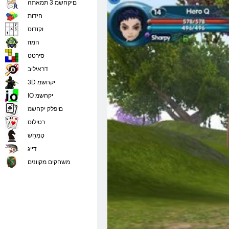
םיקחשמ 3 תמאתה
חידות
וקודוס
המוז
סירטט
דראיליב
3D יקחשמ
IO יקחשמ
םיפלק יקחשמ
רטילוס
טָמְחַׁש
דייג
משחקים מקוונים