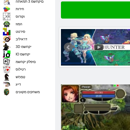
םיקחשמ 3 תמאתה
חידות
וקודוס
המוז
סירטט
דראיליב
3D יקחשמ
IO יקחשמ
םיפלק יקחשמ
רטילוס
טָמְחַׁש
דייג
משחקים מקוונים