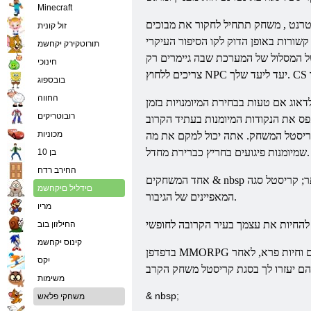
Minecraft
טרנט
, משחק תתחיל לחקור את מבוכים
זול קונית
תורוטקירק יקחשמ
ל המסלול של המערכת שבה גיימרים רק
חינוכי
CS
צריכים ללחוץ NPC יעד ליעד שלך.
בובספוג
החווה
אוג אם טעות בבחירת המיומנויות בזמן
רובוטריקים
מכוניות
קריסטל המשחק. אתה יכול למקם את מה
שמיומנות פיגועים בחריץ כברירת מחדל.
בן 10
החירב רדח
אחד המשחקים & nbsp תכונות האטרקטיביים ביותר; קריסטל סגה & ndash; היא הזדמנות לכל הדמויות יש זוג הכנפיים בקרב. כנפיים אלה תוכלו לעדכן ולהשתמש בו כדי לשפר עוד יותר את
םידליל םיקחשמ
המאפיינים של הגיבור.
מריו
החילזון בוב
קינוס יקחשמ
ם וחיות פרא, לאחר
MMORPG
בדפדפן
יִקס
משימות
& nbsp;
משחקי פלאש