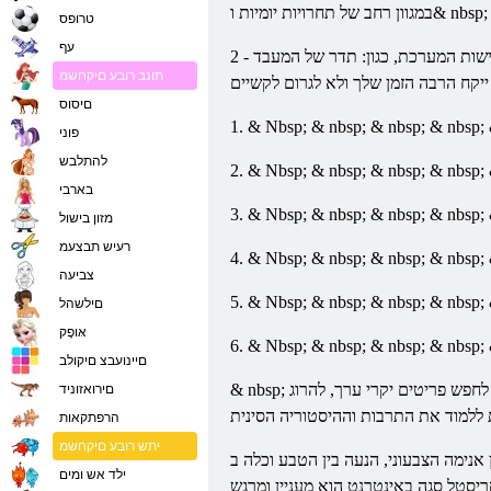
טרופס
עף
תונב רובע םיקחשמ
םיסוס
פוני
להתלבש
בארבי
מזון בישול
רעיש תבצעמ
צביעה
םילשהל
אּופָק
םיינועבצ םיקולב
& nbsp;
םירואזוניד
הרפתקאות
יתש רובע םיקחשמ
צות וציוד. במידה מסוימת, המשחק יהיה כנראה למשוך את רוב השחקנים עד 25
ילד אש ומים
ריסטל סגה
באינטרנט