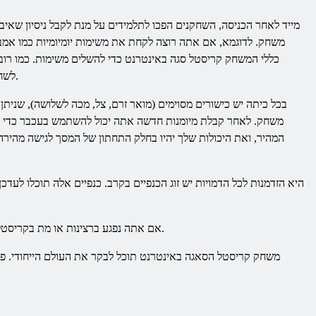
מייד לאחר הכניסה, השחקנים הפכו לתלמידים על מנת לקבל ניסיון שא
משחק. לדוגמא, אם אתה רוצה לקחת את משימות יומיומיות כמו אמב
כללי המשחק קריסטל סגה
באינטרנט
כדי להשלים משימות. כמו רו
לשחק היטב עם הסביבה, במיוחד רצפי פנטזיה (מפות) בסיועם של הגיבורים שלך.
בכל כיתה יש כישורים מסוימים (מואר זרם, צל, מכה לשלושה), שנית
משחק. לאחר קבלת מיומנות חדשה אתה יכול להשתמש בעכבר כדי לג
המהיר, ואת היכולות שלך יהיו בחלק התחתון של המסך לגישה מה
, יש לך שתי אפשרויות: להיולד מחדש באתר (קריסטל), או להחיות את עצמך בעיר הקרובה לחופשי.
אם אתה נפגע ברצינות או מת בקריסט
משחק קריסטל הסאגה
באינטרנט
תוכל לבקר את העולם הייחודי. פ