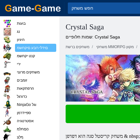
בועות
Crystal Saga
נג
שמות חלופיים: Crystal Saga
היגיון
משחקי MMORPG מקוון
משחקים ברשת
םידלי רובע םיקחשמ
קנט יקחשמ
ירי
משחקים מרוצי
זומבים
הרפתקאות
כדורגל
NinjaGo וגל
ספיידרמן
אסטרטגיה
הָמָחלִמ
וא דפדפן & nbsp;
משחק
קריסטל
סגה
ףָלַצ