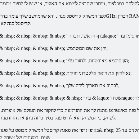
לפני המשחק
קריסטל
סגה
לא ייקח הרבה הזמן שלך ולא לגרום לקשיים:
קריסטל
סגה
;
הסימן
עד
1. & Nbsp; & nbsp; & nbsp; & nbsp; & nbsp; & nbsp; & nbsp; & nbsp; בדף הראשי, תבחר וlaquo;
2. & Nbsp; & nbsp; & nbsp; & nbsp; & nbsp; & nbsp; & nbsp; & nbsp; הזן את שם המשתמש;
3. & Nbsp; & nbsp; & nbsp; & nbsp; & nbsp; & nbsp; & nbsp; & nbsp; הזן סיסמא מאובטחת, ולחזור עליו;
4. & Nbsp; & nbsp; & nbsp; & nbsp; & nbsp; & nbsp; & nbsp; & nbsp; נא להזין את דואר אלקטרוני חוקית;
5. & Nbsp; & nbsp; & nbsp; & nbsp; & nbsp; & nbsp; & nbsp; & nbsp; לכתוב את תאריך לידה שלך;
שלח
6. & Nbsp; & nbsp; & nbsp; & nbsp; & nbsp; & nbsp; & nbsp; & nbsp; & nbsp; בחר & laquo;
ל
סגה
באינטרנט
לשחק, כי המשחק הוא להיט ענק בסין, כי זה נותן את ההזדמנות ללמוד את התרבות וההיסטוריה הסינית.
באופן גרפי את סאגת קריסטל המשחק מבוסס על סגנון אנימה הצבעוני, הנעה בין הטבע וכלה ב& nbsp; מפל
הוא מעניין ומרגש.
שנים. במונחים של משחק ק