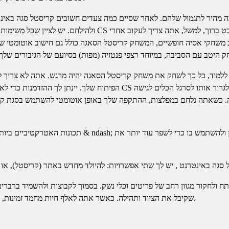
יבה מהיר לתגמול שלהם. לאחר שסיים כמה צעדים חשובים קריסטל סגה
באינ
ט ברוך, למשל, אתה צריך לעקוב אחרי
CS
ולהילחם. יש לציין שכל משימות קשורות באופן הדוק לקו הסיפור העיקרי
ב משחקי אסיה חופשיים, המשחק קריסטל הסאגה כולל גם חישוב אוטומטי ש
ן ללמוד, כל כך לשחק את משחק קריסטל הסאגה יהיה מרגש. אתה לא צריך לד
רור אותו לסרגל הכלים לגישה
CS
הפיתוח שלך. יינתן לך ההזדמנות כדי לאפס את הנקודות המיומנות בעתיד הקרוב
ירה. כשאתה נלחם במפלצות, ההתקפה שלך באופן אוטומטי להשתמש בסגת 
ל סגה
באינטרנט
תח ולחקור מגוון רחב של פריטים וכלי נשק. בסמוך לקבוצות ולהשמיד ברברי
שקיבל את הציוד ותהילה. כאשר אתה לאלף חיות מחמד זמינות, הם יעזרו לך בסגת קריסטל משחק הקרב.