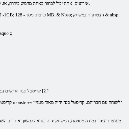
במגוון רחב של תחרויות יומיות ו& nbsp; אירועים. אתה יכול לבחור באחת מחמש כיתות, אז, להילחם במפלצות, וייתכן שתרצה למצוא את האוצר, או שיש לי לחיות מחמד.
, ודא שהמחשב שלך עומד בדרישות המערכת, כגון: תדר של המעבד - 2GHz; זיכרון RAM -1GB; כרטיס מסך - 128 MB. & Nbsp; הצטרפות במשחק & nbsp;
וraquo ;
הרישום נגמר.
וraquo; ו[ 2]
קריסטל
סגה
נותנת לך את ההזדמנות כדי לחקור את העולם של אוצרות, לחפש פריטים יקרי ערך, להרוג monstrovv ו לשוחח עם חבריהם.
קריסטל
סגה
יהיה מאוד מעניין
קריסט